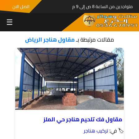
متواجدين من الساعة 8 ص إلى 9 م
اتصل الان
☰
مقالات مرتبطة بـ
مقاول هناجر الرياض
مقاول فك تلحيم هناجر حي الملز
🏷 في:
تركيب هناجر