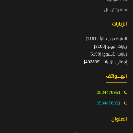
ساندوتش بنل
الزيارات
المتواجدون حالياً: [1161]
زيارات اليوم: [2108]
زيارات الأسبوع: [5198]
إجمالي الزيارات: [403809]
الهـــواتف
0534478951
📞
0534478951
📞
العنوان