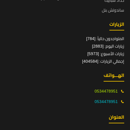
حداد شبابيك
ساندوتش بنل
الزيارات
المتواجدون حالياً: [784]
زيارات اليوم: [2883]
زيارات الأسبوع: [5973]
إجمالي الزيارات: [404584]
الهـــواتف
0534478951
📞
0534478951
📞
العنوان