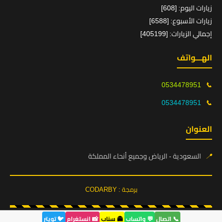
زيارات اليوم: [608]
زيارات الأسبوع: [6588]
إجمالي الزيارات: [405199]
الهـــواتف
0534478951
📞
0534478951
📞
العنوان
📍
السعودية - الرياض وجميع أنحاء المملكة
برمجة : CODARBY
📞 اتصال
💬 واتساب
👻 سناب
📸 انستغرام
🐦 تويتر