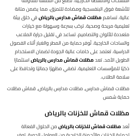
الفسحات والأنشطة الخارجية. تصنع من أقمشة مقاومة
للأشعة فوق البنفسجية ومضادة للتمزق، مما يضمن متانة
عالية. تساهم
مظلات قماش مدارس بالرياض
في خلق بيئة
تعليمية مريحة وصحية. تركب بسرعة وسهولة مع خيارات
متعددة للألوان والتصاميم. تساعد في تقليل حرارة الملاعب
والساحات الخارجية. تُوفر حماية من المطر والغبار أثناء الفصول
الدراسية. تعتمد على خامات عالية الجودة لضمان الاستخدام
الطويل الأمد. تعد
مظلات قماش مدارس بالرياض
استثمارًا
ذكيًا للمؤسسات التعليمية. تضفي مظهرًا جماليًا وتحافظ على
سلامة الطلاب.
مظلات قماش مدارس, مظلات مدارس بالرياض, قماش مظلات
حماية شمس
مظلات قماش للخزنات بالرياض
تُعد
مظلات قماش للخزنات بالرياض
من الحلول الفعالة
لحماية الخزنات والأجهزة الخارجية من العوامل الجوية. توفر