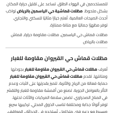
للمستخدمين في الهواء الطلق. تساعد على تقليل حرارة المكان
بشكل ملحوظ.
مظلات قماشية حي الياسمين بالرياض
تواكب
أحدث الصيحات العالمية. تُعتبر خيارًا مثاليًا للسكني والتجاري.
توفر مظهرًا جماليًا مع متانة ممتازة.
مظلات قماش حي الياسمين, مظلات مقاومة حرارة, قماش
مظلات بالرياض
مظلات قماش حي القيروان مقاومة للغبار
تُعرف
مظلات قماش حي القيروان مقاومة للغبار
بجودتها
ومتانتها. تقدم
مظلات قماش حي القيروان مقاومة للغبار
حماية فعالة من الرياح والأتربة. تتميز بقدرتها على الثبات وعدم
التأثر بالعوامل الجوية. تصنع من أقمشة مقاومة للغبار والتقشر
في المناخ الصحراوي. تضمن سلامة المركبات والأثاث تحتها.
توفر ألوانًا جذابة ومختلفة تناسب الذوق المحلي. تركيبها سريع
وبسيط مع دعم فني متكامل. تُستخدم في الحدائق، المواقف،