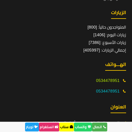
الزيارات
المتواجدون حالياً: [800]
زيارات اليوم: [1406]
زيارات الأسبوع: [7386]
إجمالي الزيارات: [405997]
الهـــواتف
0534478951
📞
0534478951
📞
العنوان
📍
السعودية - الرياض وجميع أنحاء المملكة
📞 اتصال
💬 واتساب
👻 سناب
📸 انستغرام
🐦 تويتر