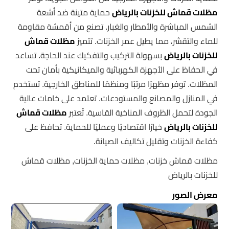
مظلات قماش للخزنات بالرياض
حماية متينة ضد أشعة
الشمس المباشرة والأمطار والغبار. تصنع من أقمشة مقاومة
للماء والتقشر، مما يطيل عمر الخزنات. تتميز
مظلات قماش
للخزنات بالرياض
بسهولة التركيب والتفكيك عند الحاجة. تساعد
في الحفاظ على الأجهزة الكهربائية والميكانيكية بأمان تحت
المظلات. توفر مظهرًا مرتبًا ومنظمًا للمناطق الخارجية. تستخدم
في المنازل والمصانع والمستودعات. تعتمد على خامات عالية
الجودة لتحمل الظروف المناخية القاسية. تُعتبر
مظلات قماش
للخزنات بالرياض
خيارًا اقتصاديًا وعمليًا للحماية. تحافظ على
كفاءة الخزنات وتقليل تكاليف الصيانة.
مظلات قماش خزنات, مظلات حماية الخزنات, مظلات قماش
للخزنات بالرياض
معرض الصور