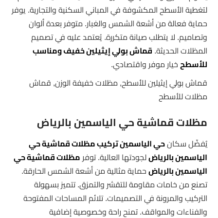
لتغطية الأسطح المكشوفة في المباني السكنية والتجارية. يوفر
حماية فعالة من أشعة الشمس والغبار. متوفر بعدة ألوان
وتصاميم. لا يتطلب صيانة متكررة. يُعتمد عليه في تصميم
المظلات الحديثة.
قماش بولي إيثيلين خفيف ومناسب
للأسطح
خيار موفر واقتصادي.
قماش بولي إيثيلين للأسطح, مظلات خفيفة الوزن, قماش
مظلات للأسطح
مظلات قماشية حي الياسمين بالرياض
يُفضّل سكان
حي الياسمين تركيب مظلات قماشية حي
الياسمين بالرياض
لجودتها العالية. توفر
مظلات قماشية حي
الياسمين بالرياض
حماية مثالية من أشعة الشمس الحارقة.
تصنع من خامات مقاومة للتقشر والتمزق. تتميز بسهولة
التركيب والمرونة في التصميمات. تلائم المساحات المفتوحة
والفناءات والمواقف. تمنح راحة وخصوصية إضافية