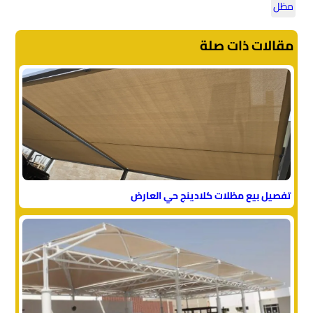
مظل
مقالات ذات صلة
تفصيل بيع مظلات كلادينج حي العارض