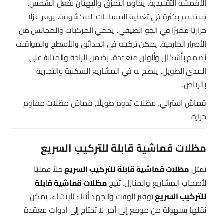
الأقمشة التقليدية. يقاوم التمزق والبهتان بفعل الشمس.
يُستخدم بكثرة في تغطية المساحات المكشوفة. يوفر عزلًا
حراريًا مميزًا في الجو الصيفي. يحمي المركبات والمجالس من
الأضرار الخارجية. يمكن تركيبه في الحدائق والأسطح والمواقف.
يُصمم بأشكال وألوان متعددة. يضمن الراحة والمتانة على
المدى الطويل. ينصح به في المشاريع السكنية والتجارية
بالرياض.
قماش استرالي, مظلات تدوم طويلًا, قماش مظلات مقاوم
حرارة
مظلات قماشية قابلة للتركيب السريع
تمثل
مظلات قماشية قابلة للتركيب السريع
حلاً عمليًا
لأصحاب المشاريع والمنازل. تتيح
مظلات قماشية قابلة
للتركيب السريع
توفير الوقت والجهد أثناء الإنشاء. يمكن
نقلها بسهولة من موقع إلى آخر. لا تحتاج إلى أدوات معقدة