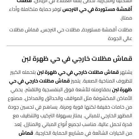
السكنية والتجارية. تحظى بثقة العملاء في الرياض.
مظلات
أقمشة مستوردة في حي النرجس
توفر حماية متكاملة وأداء
ممتاز.
مظلات أقمشة مستوردة, مظلات حي النرجس, قماش مظلات
عالي الجودة
قماش مظلات خارجي في حي ظهرة لبن
يشتهر
قماش مظلات خارجي في حي ظهرة لبن
بتحمله الكبير
للظروف المناخية الصعبة. يتميز
قماش مظلات خارجي في حي
ظهرة لبن
بمقاومته للأشعة فوق البنفسجية والتقشر. يحمي
الأماكن المكشوفة مثل المواقف والحدائق والمداخل. مصنوع
من خامات خفيفة لكنها قوية ومرنة. يساهم في تحسين جودة
المظهر الخارجي للمباني. يمتاز بسهولة التركيب والتنظيف مع
قدرة تحمل عالية. مناسب لجميع أنواع المباني والمنازل. يُعد
من الخيارات الشائعة في مشاريع الحماية الخارجية.
قماش