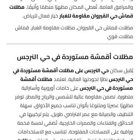
والمرافق العامة. تُعطي المكان مظهرًا منظمًا وأنيقًا.
مظلات
قماش حي القيروان مقاومة للغبار
خيار فعال للرياض.
مظلات قماش حي القيروان, مظلات مقاومة الغبار, قماش
مظلات قوي
مظلات أقمشة مستوردة في حي النرجس
يُقبل سكان
حي النرجس على مظلات أقمشة مستوردة في
حي النرجس
نظرًا لجودتها العالية. تعتمد
مظلات أقمشة
مستوردة في حي النرجس
على خامات أوروبية وأسترالية
متطورة. تضمن مقاومة عالية للشمس والرياح والمطر. توفر
مظهرًا عصريًا ومتنوعًا بألوان تناسب جميع الأذواق. سهلة
التنظيف والصيانة مع عمر افتراضي طويل. يتم تركيبها في
الحدائق والفناءات والممرات الخارجية. تُضفي لمسة فخمة
وراقية على المساحات المفتوحة. تتناسب مع الاستخدامات