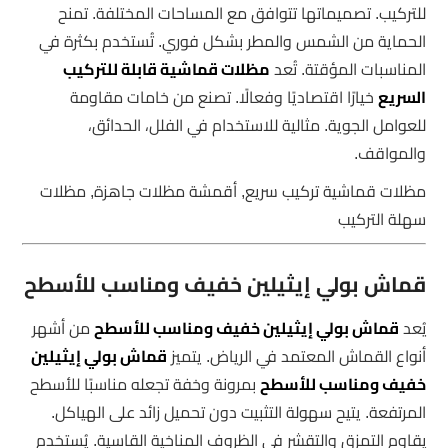
للتركيب. تصميماتها تتوافق مع المساحات المختلفة. تمنح
الحماية من الشمس والمطر بشكل فوري. تُستخدم بكثرة في
المناسبات المؤقتة. تُعد
مظلات قماشية قابلة للتركيب
السريع
خيارًا اقتصاديًا وفعالًا. تصنع من خامات مقاومة
للعوامل الجوية. مثالية للاستخدام في الفلل، الحدائق،
والمواقف.
مظلات قماشية تركيب سريع, أقمشة مظلات جاهزة, مظلات
سهلة التركيب
قماش بولي إيثيلين خفيف ومناسب للأسطح
يُعد
قماش بولي إيثيلين خفيف ومناسب للأسطح
من أشهر
أنواع القماش المعتمد في الرياض. يتميز
قماش بولي إيثيلين
خفيف ومناسب للأسطح
بمرونة وخفة تجعله مناسبًا للأسطح
المرتفعة. يتيح سهولة التثبيت دون تحميل زائد على الهياكل.
يقاوم التمزق والتقشر في الظروف المناخية القاسية. يُستخدم