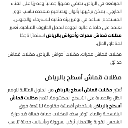
المرتفعة في الرياض. تضفي مظهرًا جمالياً وعصريًا على الفناء
الخارجي. يمكن تركيبها بألوان وتصاميم متعددة تناسب ذوق
المستخدم. تساعد في توفير بيئة مثالية للاسترخاء والجلوس.
تعتمد على خامات عالية الجودة لتحمل الظروف المناخية. تُعتبر
مظلات قماش ممرات وأحواش بالرياض
استثمارًا ناجحًا
لمناطق الظل.
مظلات قماش ممرات, مظلات أحواش بالرياض, مظلات قماش
حدائق
مظلات قماش أسطح بالرياض
تُعتبر
مظلات قماش أسطح بالرياض
من الحلول المثالية لتوفير
الظل والحماية على الأسطح المكشوفة. تتميز
مظلات قماش
أسطح بالرياض
باستخدام أقمشة مقاومة للأشعة فوق
البنفسجية والماء. توفر هذه المظلات حماية فعالة ضد حرارة
الشمس القوية والأمطار. تُركب بسهولة وبأساليب حديثة تناسب