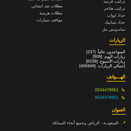
تركيب قرميد
مظلات شد انشائي
تركيب هناجر
مظلات هرمية
حداد ابواب
مواقف سيارات
حداد شبابيك
ساندوتش بنل
الزيارات
المتواجدون حالياً: [237]
زيارات اليوم: [909]
زيارات الأسبوع: [8338]
إجمالي الزيارات: [406949]
الهـــواتف
0534478951
📞
0534478951
📞
العنوان
📍
السعودية - الرياض وجميع أنحاء المملكة