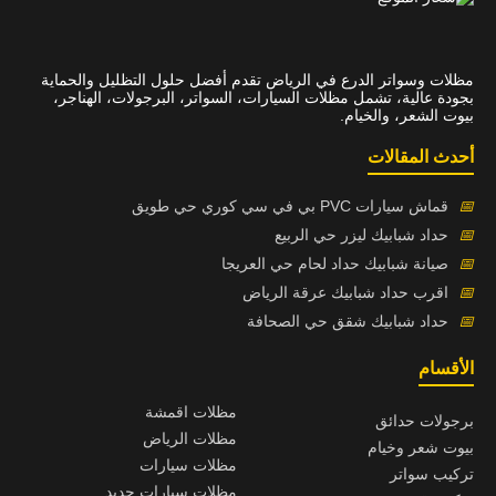
مظلات وسواتر الدرع في الرياض تقدم أفضل حلول التظليل والحماية
بجودة عالية، تشمل مظلات السيارات، السواتر، البرجولات، الهناجر،
بيوت الشعر، والخيام.
أحدث المقالات
📅
قماش سيارات PVC بي في سي كوري حي طويق
📅
حداد شبابيك ليزر حي الربيع
📅
صيانة شبابيك حداد لحام حي العريجا
📅
اقرب حداد شبابيك عرقة الرياض
📅
حداد شبابيك شقق حي الصحافة
الأقسام
مظلات اقمشة
برجولات حدائق
مظلات الرياض
بيوت شعر وخيام
مظلات سيارات
تركيب سواتر
مظلات سيارات حديد