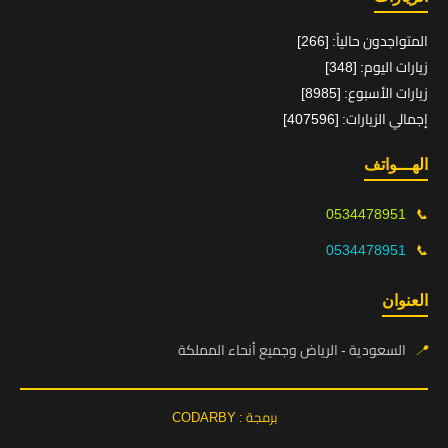
المتواجدون حالياً: [266]
زيارات اليوم: [348]
زيارات الأسبوع: [8985]
إجمالي الزيارات: [407596]
الهـــواتف
0534478951
📞
0534478951
📞
العنوان
📍
السعودية - الرياض وجميع أنحاء المملكة
برمجة : CODARBY