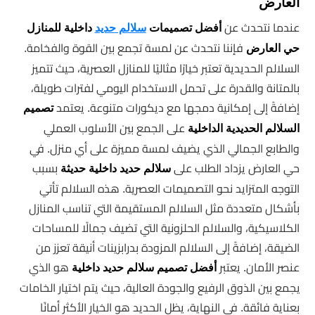
العارض
عندما نتحدث عن
أفضل تصميمات
سلالم حديد
داخلية للمنازل
فإننا نتحدث عن لمسة تجمع بين القوة والفخامة.
حي العارض
السلالم الحديدية تعتبر خيارًا مثاليًا للمنازل العصرية، حيث تتميز
بالمتانة والقدرة على تحمل الاستخدام اليومي لفترات طويلة،
إضافةً إلى إمكانية دمجها مع ديكورات متنوعة. يعتمد
تصميم
على الجمع بين الأسلوب العملي
السلالم الحديدية الداخلية
والطابع الجمالي الذي يضيف لمسة مميزة على أي منزل. في
حي العارض يزداد الطلب على
بسبب
سلالم حديد داخلية حديثة
التوجه المتزايد نحو التصميمات العصرية. هذه السلالم تأتي
بأشكال متعددة مثل السلالم المستقيمة التي تناسب المنازل
الكلاسيكية، والسلالم الحلزونية التي تضيف جمالًا للمساحات
الضيقة، إضافةً إلى السلالم المزودة بدرابزينات أنيقة تعزز من
عنصر الأمان. يعتبر
هو الذي
أفضل تصميم سلالم حديد داخلية
يجمع بين الذوق الرفيع والجودة العالية، حيث يتم اختيار الخامات
بعناية فائقة. في النهاية، يظل الحديد هو الخيار الأكثر أمانًا