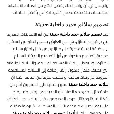
والجمال في آن واحد. لذلك يفضل الكثير من العملاء الاستعانة
بمؤسسات متخصصة لضمان تنفيذ احترافي بأفضل الخامات.
تصميم سلالم حديد داخلية حديثة
يعد
من أبرز الاتجاهات العصرية
تصميم سلالم حديد داخلية حديثة
في ديكورات المنازل. في حي العارض يسعى الكثير من السكان
إلى إضافة لمسة عصرية على منازلهم من خلال اختيار سلالم
حديدية بتصاميم مبتكرة. من أبرز التصاميم الحديثة: السلالم
الطائرة التي تعطي إيحاءً بالمساحة الواسعة، والسلالم الحلزونية
التي تضيف عنصرًا ديكوريًا رائعًا، إضافة إلى السلالم المستقيمة
المزودة بدرابزينات زجاجية أو خشبية لمزيد من الأناقة. كما أن
تتميز بالقدرة على الدمج بين أكثر من
سلالم حديد داخلية حديثة
خامة مثل الحديد مع الخشب أو الحديد مع الزجاج، مما يمنح
شكلاً فريدًا وجذابًا. يحرص المصممون في الرياض وحي العارض
على توفير خيارات متعددة تناسب المساحات الكبيرة والصغيرة
على حد سواء. اختيار
أفضل تصميم سلالم حديد داخلية حديثة