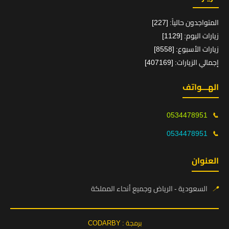
المتواجدون حالياً: [227]
زيارات اليوم: [1129]
زيارات الأسبوع: [8558]
إجمالي الزيارات: [407169]
الهـــواتف
0534478951
📞
0534478951
📞
العنوان
📍
السعودية - الرياض وجميع أنحاء المملكة
برمجة : CODARBY