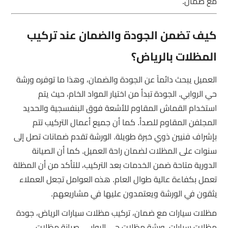
مع ضمان.
كيف تضمن الجودة والضمان عند تركيب
المظلات بالرياض؟
العميل يبحث دائماً عن الجودة والضمان، وهذا ما توفره ورشة
حي الروابي. الجودة تبدأ من اختيار المواد الخام، حيث يتم
استخدام القماش المقاوم للأشعة فوق البنفسجية والحديد
المجلفن المقاوم للصدأ. كما أن جميع أعمال التركيب تتم
بإشراف فنيين ذوي خبرة طويلة. الورشة تقدم ضمانات تصل إلى
سنوات على المظلات لضمان راحة العميل. كما أن الصيانة
الدورية متاحة ضمن الخدمات بعد التركيب، للتأكد من أن المظلة
تعمل بكفاءة عالية طوال العام. هذه العوامل تجعل العملاء
يثقون في الورشة ويعتمدون عليها في مشاريعهم.
مظلات سيارات مع ضمان، تركيب مظلات سيارات الرياض، جودة
مظلات سيارات، ورشة مظلات حي الروابي، صيانة مظلات