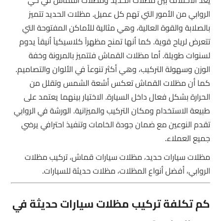
يعد الاختلاف بين مظلات الحديد ومظلات القماش في حي
الروابي من الأمور التي تهم كل عميل. مظلات الحديد تتميز
بالصلابة والقوة العالية، وهي مثالية للأماكن المفتوحة التي
تتعرض لرياح قوية. كما أنها تمنح مظهراً كلاسيكياً أنيقاً يدوم
لسنوات طويلة. أما مظلات القماش فتتميز بالمرونة وخفة
الوزن وسهولة التركيب، وهي أكثر تنوعاً في الألوان والتصاميم.
كما أن مظلات القماش تعكس أشعة الشمس وتقلل من
الحرارة بشكل فعال داخل السيارة. الاختيار بينهما يعتمد على
طبيعة الاستخدام ومكان التركيب والميزانية. الورشة في الروابي
تقدم النوعين مع ضمان جودة الخامات وتنفيذ احترافي يرضي
جميع العملاء.
مظلات سيارات حديد، مظلات سيارات قماش، تركيب مظلات
الروابي، أفضل أنواع المظلات، مظلات حديثة للسيارات.
كم تكلفة تركيب مظلات سيارات حديثة في