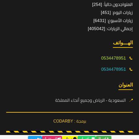
المتواجدون حالياً: [254]
زيارات اليوم: [451]
زيارات الأسبوع: [6431]
إجمالي الزيارات: [405042]
الهـــواتف
0534478951
📞
0534478951
📞
العنوان
📍
السعودية - الرياض وجميع أنحاء المملكة
برمجة : CODARBY