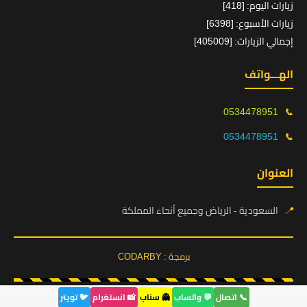
زيارات اليوم: [418]
زيارات الأسبوع: [6398]
إجمالي الزيارات: [405009]
الهـــواتف
0534478951
📞
0534478951
📞
العنوان
📍
السعودية - الرياض وجميع أنحاء المملكة
برمجة : CODARBY
📞 اتصال
💬 واتساب
👻 سناب
📸 انستغرام
🐦 تويتر