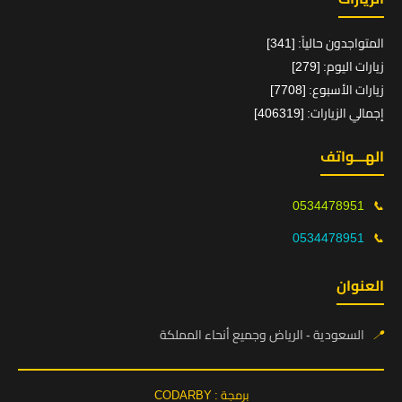
المتواجدون حالياً: [341]
زيارات اليوم: [279]
زيارات الأسبوع: [7708]
إجمالي الزيارات: [406319]
الهـــواتف
0534478951
📞
0534478951
📞
العنوان
📍
السعودية - الرياض وجميع أنحاء المملكة
برمجة : CODARBY